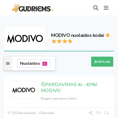
MODIVO nuolaidos kodai
Įkelti kodą
Nuolaidos
1
IŠPARDAVIMAS iki -40%!
MODIVO
Baigėsi galiojimo laikas
225 Panaudotas - 0 Šiandien