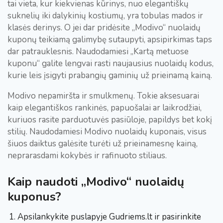
tai vieta, kur kiekvienas kūrinys, nuo elegantiškų
suknelių iki dalykinių kostiumų, yra tobulas mados ir
klasės derinys. O jei dar pridėsite „Modivo“ nuolaidų
kuponų teikiamą galimybę sutaupyti, apsipirkimas taps
dar patrauklesnis. Naudodamiesi „Kartą metuose
kuponu“ galite lengvai rasti naujausius nuolaidų kodus,
kurie leis įsigyti prabangių gaminių už prieinamą kainą.
Modivo nepamiršta ir smulkmenų. Tokie aksesuarai
kaip elegantiškos rankinės, papuošalai ar laikrodžiai,
kuriuos rasite parduotuvės pasiūloje, papildys bet kokį
stilių. Naudodamiesi Modivo nuolaidų kuponais, visus
šiuos daiktus galėsite turėti už prieinamesnę kainą,
neprarasdami kokybės ir rafinuoto stiliaus.
Kaip naudoti „Modivo“ nuolaidų
kuponus?
Apsilankykite puslapyje Gudriems.lt ir pasirinkite