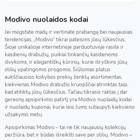
Modivo nuolaidos kodai
Jei mėgstate madą ir vertinate prabangą bei naujausias
tendencijas, „Modivo“ tikrai pateisins jūsų lūkesčius.
Šioje unikalioje internetinėje parduotuvėje rasite ir
kasdienių drabužių, puikiai tinkančių kasdienėms
išvykoms, ir elegantiškų kūrinių, kurie išryškins jūsų
stilių ypatingomis progomis. Siūlomas platus
aukščiausios kokybės prekių ženklų asortimentas,
kiekvienas Modivo drabužis kruopščiai atrinktas taip,
kad atitiktų jūsų lūkesčius. Tačiau tikrasis raktas į dar
geresnę apsipirkimo patirtį yra Modivo nuolaidų kodai
ir nuolaidų kuponai, kurie leis Jums sutaupyti kiekvieno
užsakymo metu.
Apsipirkimas Modivo – tai ne tik naujausių kolekcijų
peržiūra, bet ir būdas išreikšti save per stilių. Modivo –