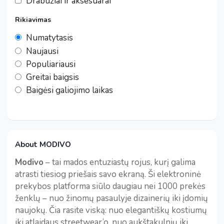
Drabužiai ir aksesuarai
Rikiavimas
Numatytasis
Naujausi
Populiariausi
Greitai baigsis
Baigėsi galiojimo laikas
About MODIVO
Modivo
– tai mados entuziastų rojus, kurį galima
atrasti tiesiog priešais savo ekraną. Ši elektroninė
prekybos platforma siūlo daugiau nei 1000 prekės
ženklų – nuo žinomų pasaulyje dizainerių iki įdomių
naujokų. Čia rasite viską: nuo elegantiškų kostiumų
iki atlaidaus streetwear’o, nuo aukštakulnių iki