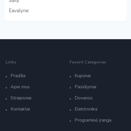
Saily
Eavalyne
Links
Favorit Categories
Pradžia
Kuponai
Apie mus
Pasiūlymai
Straipsniai
Dovanos
Kontaktai
Elektronika
Programinė įranga