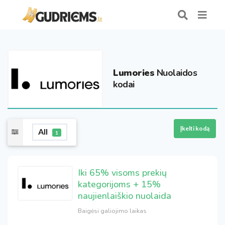
Lumories
Nuolaidos
kodai
Įkelti kodą
All
1
Iki 65% visoms prekių
kategorijoms + 15%
naujienlaiškio nuolaida
Baigėsi galiojimo laikas