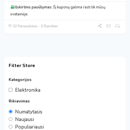
Išskirtinis pasiūlymas:
Šį kuponą galima rasti tik mūsų
svetainėje.
32 Panaudotas - 0 Šiandien
Filter Store
Kategorijos
Elektronika
Rikiavimas
Numatytasis
Naujausi
Populiariausi