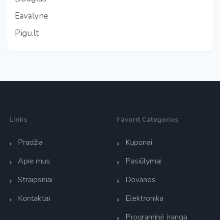
Eavalyne
Pigu.lt
Links
Favorit Categories
Pradžia
Kuponai
Apie mus
Pasiūlymai
Straipsniai
Dovanos
Kontaktai
Elektronika
Programinė įranga