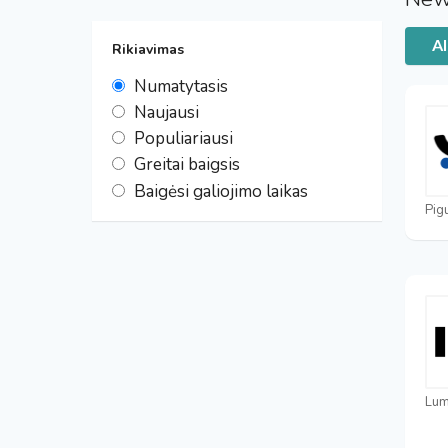
Al
Rikiavimas
Numatytasis
Naujausi
Populiariausi
Greitai baigsis
Baigėsi galiojimo laikas
Pig
Lum