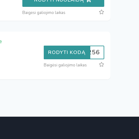
Baigėsi galiojimo laikas
e
20APP256
RODYTI KODĄ
Baigėsi galiojimo laikas