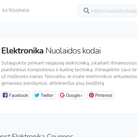
KATEGORIJOS
Elektronika
Nuolaidos kodai
Sutaupykite perkant naujausią elektroniką, įskaitant išmaniuosiu
planšetinius kompiuterius ir buitinę techniką. Atnaujinkite savo te
už mažesnes kainas. Nesvarbu, ar esate elektronikos entuziastas, a
geriausius pasiūlymus, atitinkančius jūsų biudžetą.
Facebook
Twitter
Google+
Pinterest
est Elektronika Coupons