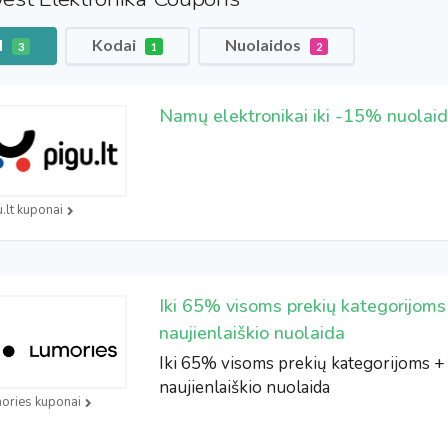
l
Kodai
Nuolaidos
3
1
2
Namų elektronikai iki -15% nuolaid
u.lt kuponai
Iki 65% visoms prekių kategorijom
naujienlaiškio nuolaida
Iki 65% visoms prekių kategorijoms 
naujienlaiškio nuolaida
ories kuponai