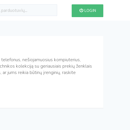
LOGIN
s telefonus, nešiojamuosius kompiuterius,
chnikos kolekciją su geriausiais prekių ženklais
r jums reikia būtinų įrenginių, raskite