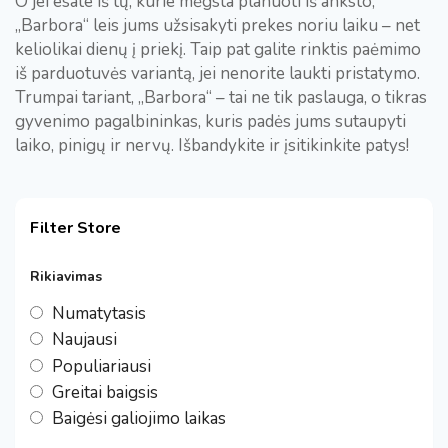
O jei esate iš tų, kurie mėgsta planuoti iš anksto,
„Barbora“ leis jums užsisakyti prekes noriu laiku – net
keliolikai dienų į priekį. Taip pat galite rinktis paėmimo
iš parduotuvės variantą, jei nenorite laukti pristatymo.
Trumpai tariant, „Barbora“ – tai ne tik paslauga, o tikras
gyvenimo pagalbininkas, kuris padės jums sutaupyti
laiko, pinigų ir nervų. Išbandykite ir įsitikinkite patys!
Filter Store
Rikiavimas
Numatytasis
Naujausi
Populiariausi
Greitai baigsis
Baigėsi galiojimo laikas