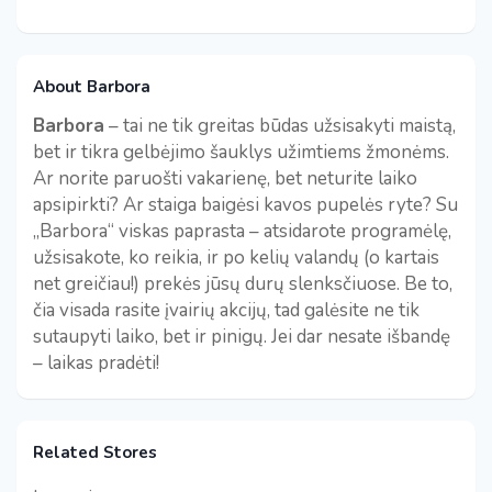
About Barbora
Barbora
– tai ne tik greitas būdas užsisakyti maistą,
bet ir tikra gelbėjimo šauklys užimtiems žmonėms.
Ar norite paruošti vakarienę, bet neturite laiko
apsipirkti? Ar staiga baigėsi kavos pupelės ryte? Su
„Barbora“ viskas paprasta – atsidarote programėlę,
užsisakote, ko reikia, ir po kelių valandų (o kartais
net greičiau!) prekės jūsų durų slenksčiuose. Be to,
čia visada rasite įvairių akcijų, tad galėsite ne tik
sutaupyti laiko, bet ir pinigų. Jei dar nesate išbandę
– laikas pradėti!
Related Stores