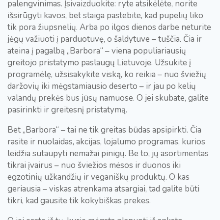
palengvinimas. Įsivaizduokite: ryte atsikėlėte, norite
išsirūgyti kavos, bet staiga pastebite, kad pupelių liko
tik pora žiupsnelių. Arba po ilgos dienos darbe neturite
jėgų važiuoti į parduotuvę, o šaldytuve – tuščia. Čia ir
ateina į pagalbą „Barbora“ – viena populiariausių
greitojo pristatymo paslaugų Lietuvoje. Užsukite į
programėlę, užsisakykite viską, ko reikia – nuo šviežių
daržovių iki mėgstamiausio deserto – ir jau po kelių
valandų prekės bus jūsų namuose. O jei skubate, galite
pasirinkti ir greitesnį pristatymą.
Bet „Barbora“ – tai ne tik greitas būdas apsipirkti. Čia
rasite ir nuolaidas, akcijas, lojalumo programas, kurios
leidžia sutaupyti nemažai pinigų. Be to, jų asortimentas
tikrai įvairus – nuo šviežios mėsos ir duonos iki
egzotinių užkandžių ir veganiškų produktų. O kas
geriausia – viskas atrenkama atsargiai, tad galite būti
tikri, kad gausite tik kokybiškas prekes.