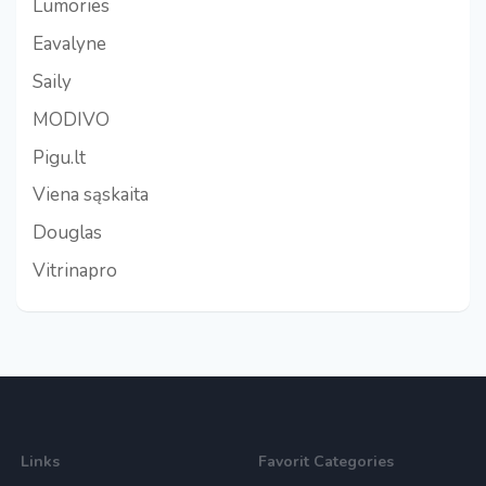
Lumories
Eavalyne
Saily
MODIVO
Pigu.lt
Viena sąskaita
Douglas
Vitrinapro
Links
Favorit Categories