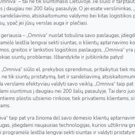
mniva“ – tai ne tik siuntimasis Lietuvoje. Jie siūlo ir tarptau
s į daugiau nei 200 šalių pasaulyje. O jei esate verslininkas,
r sandėliavimo, atsiskaitomumo valdymo bei kitas logistikos p
ų, ypač jei jūsų verslas auga ir plečiasi.
 geriausia – „Omniva“ nuolat tobulina savo paslaugas, įdiegd
amėlė leidžia lengvai sekti siuntas, o klientų aptarnavimo k
imos, greitos ir lankstios logistikos paslaugos, „Omniva“ yra
okias siuntų problemas. Išbandykite ir įsitikinkite patys!
, „Omniva“ siūlo el. prekybos sprendimus, pritaikytus tiek m
 ne tik siuntų pristatymą, bet ir sandėliavimą, atsiskaitomum
a verslams efektyviau valdyti savo veiklą. „Omniva“ taip pat
dami siuntimus į daugiau nei 200 šalių pasaulyje. Tai daro juo
antiems plėstis užsienio rinkose, tiek privatiems klientams, 
ams.
va“ taip pat yra žinoma dėl savo dėmesio klientų aptarnavimu
ugas, įdiegdami naujausias technologijas, kurios užtikrina gre
i programėlė leidžia lengvai sekti siuntas ir valdyti pristatym