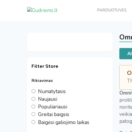
PARDUOTUVĖS
Omn
Al
Filter Store
O
Th
Rikiavimas
Numatytasis
Omni
Naujausi
probl
Populiariausi
norit
veikia
Greitai baigsis
patog
Baigėsi galiojimo laikas