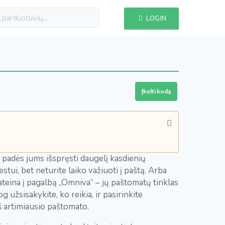
LOGIN
Įkelti kodą
uri padės jums išspręsti daugelį kasdienių
tui, bet neturite laiko važiuoti į paštą. Arba
 ateina į pagalbą „Omniva“ – jų paštomatų tinklas
 užsisakykite, ko reikia, ir pasirinkite
š artimiausio paštomato.