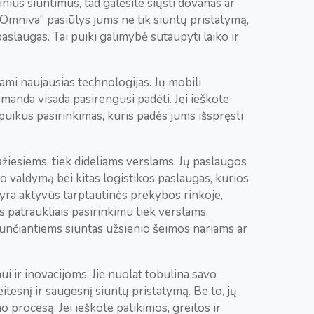
tinius siuntimus, tad galėsite siųsti dovanas ar
 „Omniva“ pasiūlys jums ne tik siuntų pristatymą,
aslaugas. Tai puiki galimybė sutaupyti laiko ir
ami naujausias technologijas. Jų mobili
omanda visada pasirengusi padėti. Jei ieškote
 puikus pasirinkimas, kuris padės jums išspręsti
ažiesiems, tiek dideliams verslams. Jų paslaugos
o valdymą bei kitas logistikos paslaugas, kurios
 yra aktyvūs tarptautinės prekybos rinkoje,
s patraukliais pasirinkimu tiek verslams,
siunčiantiems siuntas užsienio šeimos nariams ar
i ir inovacijoms. Jie nuolat tobulina savo
itesnį ir saugesnį siuntų pristatymą. Be to, jų
o procesą. Jei ieškote patikimos, greitos ir