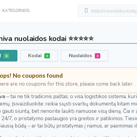
KATEGORIJOS
iva nuolaidos kodai ⭐⭐⭐⭐⭐
l
Kodai
Nuolaidos
0
0
0
ops! No coupons found
ere are no coupons for this store, please come back later.
va
– tai ne tik tradicinis paštas, o visa logistikos sistema, k
emų. Įsivaizduokite: reikia siųsti svarbų dokumentą kitam mies
e gauti siuntą, bet nenorite laukti namuose visą dieną. Čia ir
 24/7, o pristatymo paslaugos yra greitos ir patikimos. Tiesiog
iausią būdą – ar tai būtų pristatymas į namus, ar paėmimas i