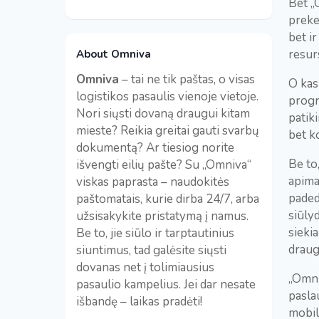
Bet „O
preke
bet i
resurs
About Omniva
Omniva
– tai ne tik paštas, o visas
O kas
logistikos pasaulis vienoje vietoje.
progr
Nori siųsti dovaną draugui kitam
patik
mieste? Reikia greitai gauti svarbų
bet k
dokumentą? Ar tiesiog norite
Be to
išvengti eilių pašte? Su „Omniva“
apima
viskas paprasta – naudokitės
paded
paštomatais, kurie dirba 24/7, arba
siūly
užsisakykite pristatymą į namus.
sieki
Be to, jie siūlo ir tarptautinius
draug
siuntimus, tad galėsite siųsti
dovanas net į tolimiausius
„Omni
pasaulio kampelius. Jei dar nesate
pasla
išbandę – laikas pradėti!
mobil