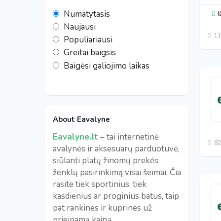
Numatytasis
I
Naujausi
11
Populiariausi
Greitai baigsis
Baigėsi galiojimo laikas
About Eavalyne
Eavalyne.lt
– tai internetinė
82
avalynės ir aksesuarų parduotuvė,
siūlanti platų žinomų prekės
ženklų pasirinkimą visai šeimai. Čia
rasite tiek sportinius, tiek
kasdienius ar proginius batus, taip
pat rankines ir kuprines už
prieinamą kainą.