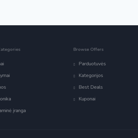
Categories
Browse Offers
ai
Parduotuvės
lymai
Kategorijos
nos
Best Deals
ronika
Kuponai
aminė įranga