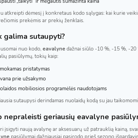
pausti „taikyti“ ir mėgautis sumažinta kaina
u atkreipti dėmesį į konkretaus kodo sąlygas: kai kurie veikia
ečiomis prekėmis ar prekių ženklais.
k galima sutaupyti?
ausomai nuo kodo,
eavalyne
dažnai siūlo -10 %, -15 %, -20 
alių pasiūlymų, tokių kaip:
mokamas pristatymas
vana prie užsakymo
olaidos mobiliosios programėlės naudotojams
ausia sutaupysi derindamas nuolaidų kodą su jau taikomomis
p nepraleisti geriausių eavalyne pasiūl
ri įsigyti naują avalynę ar aksesuarų už patrauklią kainą, sva
lyne
pasiūlymai dažniausiai pasirodo prieš sezono išpardavim