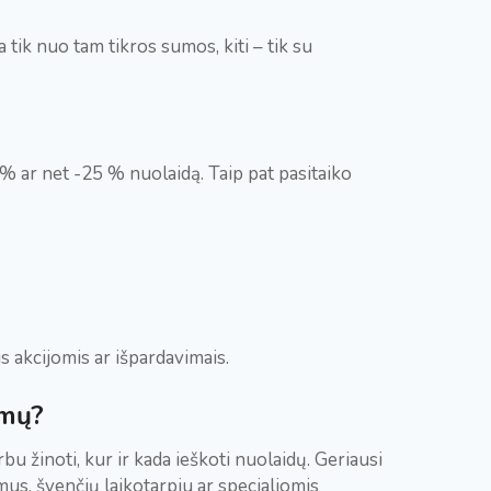
 tik nuo tam tikros sumos, kiti – tik su
% ar net -25 % nuolaidą. Taip pat pasitaiko
 akcijomis ar išpardavimais.
ymų?
rbu žinoti, kur ir kada ieškoti nuolaidų. Geriausi
us, švenčių laikotarpiu ar specialiomis