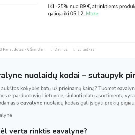
IKI -25% nuo 89 €, atrinktiems produ
galioja iki 05.12
...
More
3 Panaudotas - 0 Šiandien
Dalintis
El. laiškas
alyne nuolaidų kodai – sutaupyk pi
i aukštos kokybės batų už prieinamą kainą? Tuomet eavalyne 
nės e. parduotuvių Lietuvoje, siūlanti platų asortimentą vyr
odamasis
eavalyne
nuolaidų kodais gali įsigyti prekių pigiau
ėl verta rinktis eavalyne?