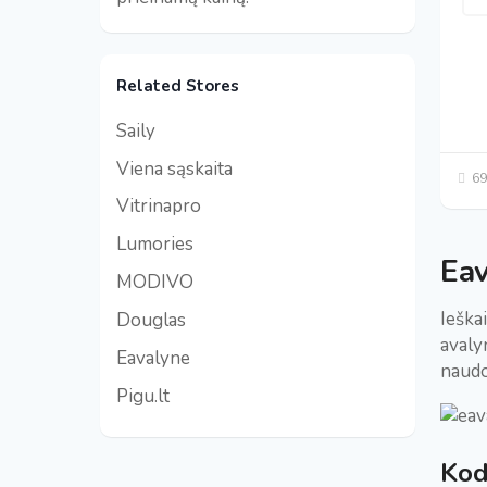
Related Stores
Saily
Viena sąskaita
69
Vitrinapro
Lumories
Eav
MODIVO
Ieška
Douglas
avaly
Eavalyne
naud
Pigu.lt
Kod