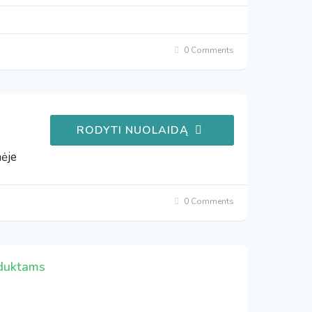
0 Comments
RODYTI NUOLAIDĄ
nėje
0 Comments
oduktams