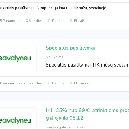
šskirtinis pasiūlymas:
Šį kuponą galima rasti tik mūsų svetainėje.
5 Panaudotas - 0 Šiandien
Dalintis
El. laiškas
Specialūs pasiūlymai
No Expires
Specialūs pasiūlymai TIK mūsų svetai
0 Panaudotas - 1 Šiandien
Dalintis
El. laiškas
IKI -25% nuo 89 €, atrinktiems pr
galioja iki 05.12
Baigėsi galiojimo laikas