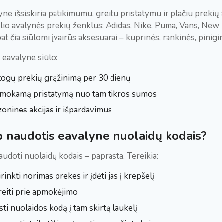
yne išsiskiria patikimumu, greitu pristatymu ir plačiu preki
lio avalynės prekių ženklus: Adidas, Nike, Puma, Vans, New 
at čia siūlomi įvairūs aksesuarai – kuprinės, rankinės, pinigi
, eavalyne siūlo:
togų prekių grąžinimą per 30 dienų
mokamą pristatymą nuo tam tikros sumos
onines akcijas ir išpardavimus
p naudotis eavalyne nuolaidų kodais?
audoti nuolaidų kodais – paprasta. Tereikia:
irinkti norimas prekes ir įdėti jas į krepšelį
reiti prie apmokėjimo
sti nuolaidos kodą į tam skirtą laukelį