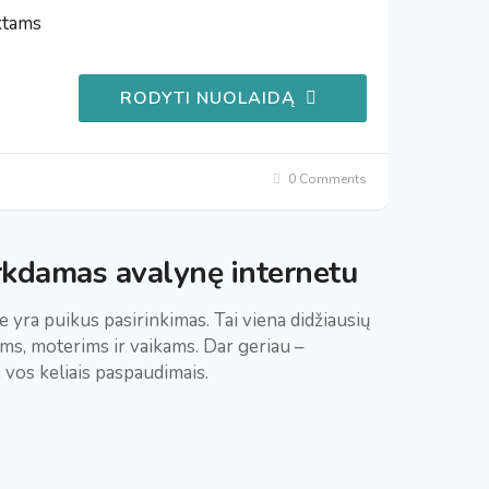
ktams
RODYTI NUOLAIDĄ
0 Comments
rkdamas avalynę internetu
yra puikus pasirinkimas. Tai viena didžiausių
ams, moterims ir vaikams. Dar geriau –
, vos keliais paspaudimais.