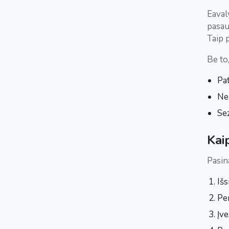
Eaval
pasau
Taip p
Be to
Pa
Ne
Sez
Kai
Pasin
Išs
Pe
Įve