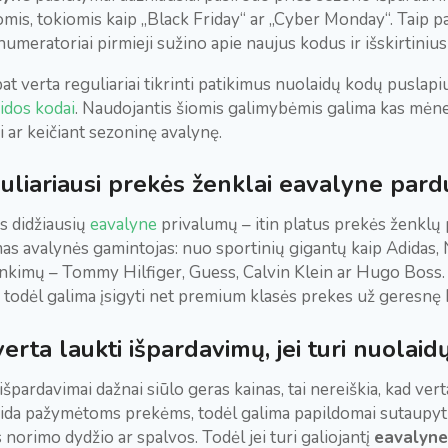
mis, tokiomis kaip „Black Friday“ ar „Cyber Monday“. Taip pa
numeratoriai pirmieji sužino apie naujus kodus ir išskirtiniu
pat verta reguliariai tikrinti patikimus nuolaidų kodų puslap
idos kodai
. Naudojantis šiomis galimybėmis galima kas mėnes
i ar keičiant sezoninę avalynę.
uliariausi prekės ženklai eavalyne pard
s didžiausių
eavalyne
privalumų – itin platus prekės ženklų p
as avalynės gamintojas: nuo sportinių gigantų kaip Adidas, N
inkimų – Tommy Hilfiger, Guess, Calvin Klein ar Hugo Boss. 
, todėl galima įsigyti net premium klasės prekes už geresnę 
verta laukti išpardavimų, jei turi nuolai
špardavimai dažnai siūlo geras kainas, tai nereiškia, kad verta
ida pažymėtoms prekėms, todėl galima papildomai sutaupyti. 
s norimo dydžio ar spalvos. Todėl jei turi galiojantį
eavalyn