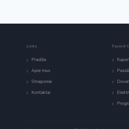
Links
Favorit 
Pradžia
Kupon
Apie mus
Pasiū
Straipsniai
Dova
Kontaktai
Elekt
Progr