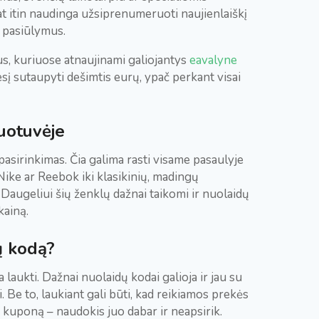
t itin naudinga užsiprenumeruoti naujienlaiškį
s pasiūlymus.
ius, kuriuose atnaujinami galiojantys
eavalyne
į sutaupyti dešimtis eurų, ypač perkant visai
uotuvėje
asirinkimas. Čia galima rasti visame pasaulyje
ike ar Reebok iki klasikinių, madingų
Daugeliui šių ženklų dažnai taikomi ir nuolaidų
kainą.
dų kodą?
 laukti. Dažnai nuolaidų kodai galioja ir jau su
Be to, laukiant gali būti, kad reikiamos prekės
e
kuponą – naudokis juo dabar ir neapsirik.