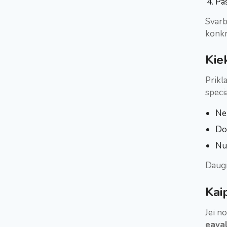
Pas
Svarb
konkr
Kie
Prikl
speci
Ne
Do
Nu
Daugi
Kai
Jei no
eava