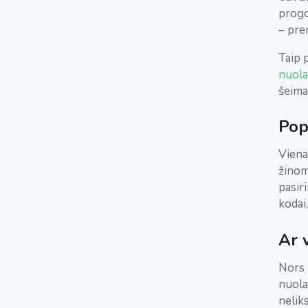
progo
– pre
Taip 
nuola
šeima
Pop
Viena
žinom
pasir
kodai
Ar 
Nors i
nuola
nelik