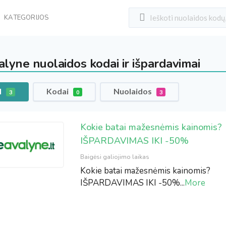
KATEGORIJOS
alyne nuolaidos kodai ir išpardavimai
l
Kodai
Nuolaidos
3
0
3
Kokie batai mažesnėmis kainomis?
IŠPARDAVIMAS IKI -50%
Baigėsi galiojimo laikas
Kokie batai mažesnėmis kainomis?
IŠPARDAVIMAS IKI -50%
...
More