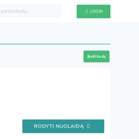
LOGIN
Įkelti kodą
RODYTI NUOLAIDĄ