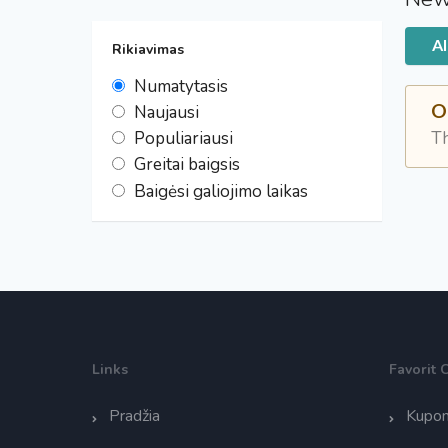
Al
Rikiavimas
Numatytasis
O
Naujausi
Populiariausi
Th
Greitai baigsis
Baigėsi galiojimo laikas
Links
Favorit 
Pradžia
Kupon