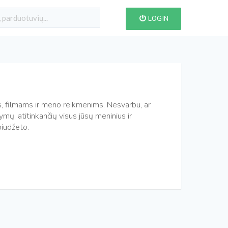
LOGIN
, filmams ir meno reikmenims. Nesvarbu, ar
mų, atitinkančių visus jūsų meninius ir
biudžeto.