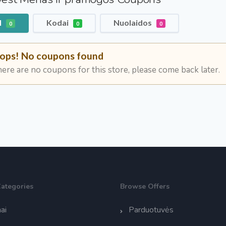
l
Kodai
Nuolaidos
0
0
0
ops! No coupons found
ere are no coupons for this store, please come back later.
Categories
Browse Offers
ai
Parduotuvės